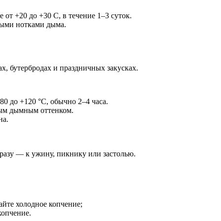
 от +20 до +30 C, в течение 1–3 суток.
ными нотками дыма.
ах, бутербродах и праздничных закусках.
80 до +120 °C, обычно 2–4 часа.
ым дымным оттенком.
на.
разу — к ужину, пикнику или застолью.
айте холодное копчение;
копчение.