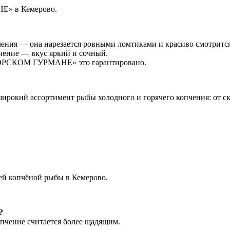
Е» в Кемерово.
чения — она нарезается ровными ломтиками и красиво смотрится
чение — вкус яркий и сочный.
«МОРСКОМ ГУРМАНЕ» это гарантировано.
кий ассортимент рыбы холодного и горячего копчения: от ску
 копчёной рыбы в Кемерово.
?
опчение считается более щадящим.