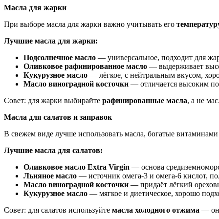
Масла для жарки
При выборе масла для жарки важно учитывать его
температур
Лучшие масла для жарки:
Подсолнечное масло
— универсальное, подходит для жар
Оливковое рафинированное масло
— выдерживает высок
Кукурузное масло
— лёгкое, с нейтральным вкусом, хор
Масло виноградной косточки
— отличается высоким по
Совет: для жарки выбирайте
рафинированные масла
, а не ма
Масла для салатов и заправок
В свежем виде лучше использовать масла, богатые витамина
Лучшие масла для салатов:
Оливковое масло Extra Virgin
— основа средиземноморс
Льняное масло
— источник омега-3 и омега-6 кислот, пол
Масло виноградной косточки
— придаёт лёгкий ореховы
Кукурузное масло
— мягкое и диетическое, хорошо подхо
Совет: для салатов используйте
масла холодного отжима
— он